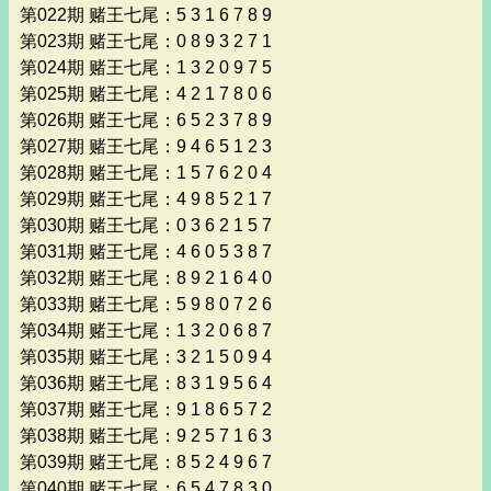
第022期 赌王七尾：5 3 1 6 7 8 9
第023期 赌王七尾：0 8 9 3 2 7 1
第024期 赌王七尾：1 3 2 0 9 7 5
第025期 赌王七尾：4 2 1 7 8 0 6
第026期 赌王七尾：6 5 2 3 7 8 9
第027期 赌王七尾：9 4 6 5 1 2 3
第028期 赌王七尾：1 5 7 6 2 0 4
第029期 赌王七尾：4 9 8 5 2 1 7
第030期 赌王七尾：0 3 6 2 1 5 7
第031期 赌王七尾：4 6 0 5 3 8 7
第032期 赌王七尾：8 9 2 1 6 4 0
第033期 赌王七尾：5 9 8 0 7 2 6
第034期 赌王七尾：1 3 2 0 6 8 7
第035期 赌王七尾：3 2 1 5 0 9 4
第036期 赌王七尾：8 3 1 9 5 6 4
第037期 赌王七尾：9 1 8 6 5 7 2
第038期 赌王七尾：9 2 5 7 1 6 3
第039期 赌王七尾：8 5 2 4 9 6 7
第040期 赌王七尾：6 5 4 7 8 3 0