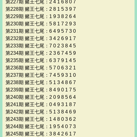
第227期 赌王七尾：2 4 1 6 8 0 7
第228期 赌王七尾：2 8 1 5 3 9 7
第229期 赌王七尾：1 9 3 8 2 6 4
第230期 赌王七尾：5 8 1 7 2 9 3
第231期 赌王七尾：6 4 9 5 7 3 0
第232期 赌王七尾：3 4 2 6 9 1 7
第233期 赌王七尾：7 0 2 3 8 4 5
第234期 赌王七尾：2 3 6 7 4 5 9
第235期 赌王七尾：6 3 7 9 1 4 5
第236期 赌王七尾：5 7 0 6 3 2 1
第237期 赌王七尾：7 4 5 9 3 1 0
第238期 赌王七尾：5 1 3 4 8 6 7
第239期 赌王七尾：8 4 9 0 1 7 5
第240期 赌王七尾：2 0 9 8 5 6 4
第241期 赌王七尾：0 4 9 3 1 8 7
第242期 赌王七尾：5 1 3 8 4 6 9
第243期 赌王七尾：1 4 8 0 3 6 2
第244期 赌王七尾：1 9 5 4 0 7 3
第245期 赌王七尾：3 8 4 2 6 1 7