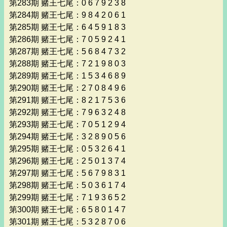
第283期 赌王七尾：0 6 7 9 2 3 8
第284期 赌王七尾：9 8 4 2 0 6 1
第285期 赌王七尾：6 4 5 9 1 8 3
第286期 赌王七尾：7 0 5 9 2 4 1
第287期 赌王七尾：5 6 8 4 7 3 2
第288期 赌王七尾：7 2 1 9 8 0 3
第289期 赌王七尾：1 5 3 4 6 8 9
第290期 赌王七尾：2 7 0 8 4 9 6
第291期 赌王七尾：8 2 1 7 5 3 6
第292期 赌王七尾：7 9 6 3 2 4 8
第293期 赌王七尾：7 0 5 1 2 9 4
第294期 赌王七尾：3 2 8 9 0 5 6
第295期 赌王七尾：0 5 3 2 6 4 1
第296期 赌王七尾：2 5 0 1 3 7 4
第297期 赌王七尾：5 6 7 9 8 3 1
第298期 赌王七尾：5 0 3 6 1 7 4
第299期 赌王七尾：7 1 9 3 6 5 2
第300期 赌王七尾：6 5 8 0 1 4 7
第301期 赌王七尾：5 3 2 8 7 0 6