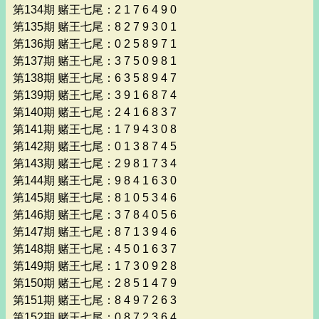
第134期 赌王七尾：2 1 7 6 4 9 0
第135期 赌王七尾：8 2 7 9 3 0 1
第136期 赌王七尾：0 2 5 8 9 7 1
第137期 赌王七尾：3 7 5 0 9 8 1
第138期 赌王七尾：6 3 5 8 9 4 7
第139期 赌王七尾：3 9 1 6 8 7 4
第140期 赌王七尾：2 4 1 6 8 3 7
第141期 赌王七尾：1 7 9 4 3 0 8
第142期 赌王七尾：0 1 3 8 7 4 5
第143期 赌王七尾：2 9 8 1 7 3 4
第144期 赌王七尾：9 8 4 1 6 3 0
第145期 赌王七尾：8 1 0 5 3 4 6
第146期 赌王七尾：3 7 8 4 0 5 6
第147期 赌王七尾：8 7 1 3 9 4 6
第148期 赌王七尾：4 5 0 1 6 3 7
第149期 赌王七尾：1 7 3 0 9 2 8
第150期 赌王七尾：2 8 5 1 4 7 9
第151期 赌王七尾：8 4 9 7 2 6 3
第152期 赌王七尾：0 8 7 2 3 6 4